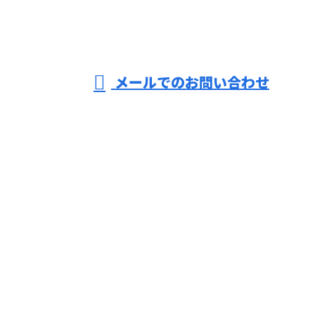
薩真建装
営業時間／9：00～18：00 ※作業は24時間対応可
メールでのお問い合わせ
ホーム
業務案内
施工実績
採用情報
会社概要
ブログ
お問い合わせ
株式会社薩真建装
〒675-0047