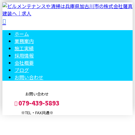
ホーム
業務案内
施工実績
採用情報
会社概要
ブログ
お問い合わせ
お問い合わせ
079-439-5893
※TEL・FAX共通※
メールフォーム