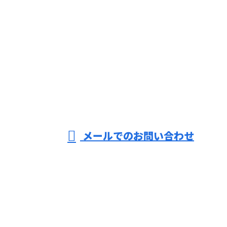
お電話でのお問い合わせ
079-439-5893
株式会社
薩真建装
営業時間／9：00～18：00 ※作業は24時間対応可
メールでのお問い合わせ
ホーム
業務案内
施工実績
採用情報