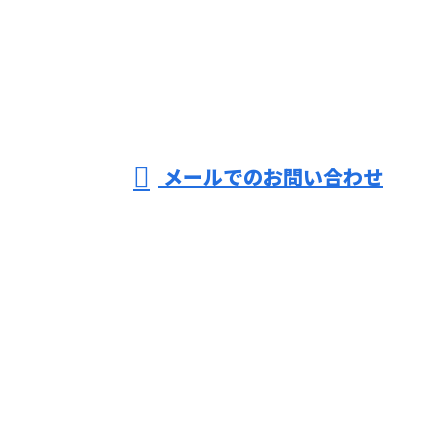
079-439-5893
株式会社
薩真建装
営業時間／9：00～18：00 ※作業は24時間対応可
メールでのお問い合わせ
ホーム
業務案内
施工実績
採用情報
会社概要
ブログ
お問い合わせ