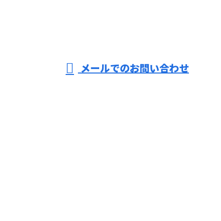
株式会社
薩真建装
営業時間／9：00～18：00 ※作業は24時間対応可
メールでのお問い合わせ
ホーム
業務案内
施工実績
採用情報
会社概要
ブログ
お問い合わせ
株式会社薩真建装