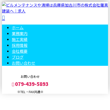
ホーム
業務案内
施工実績
採用情報
会社概要
ブログ
お問い合わせ
お問い合わせ
079-439-5893
※TEL・FAX共通※
メールフォーム