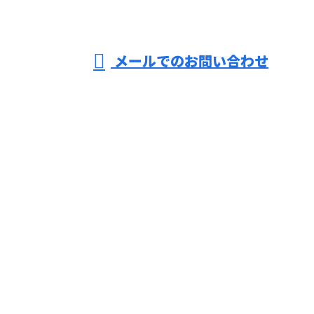
営業時間／9：00～18：00 ※作業は24時間対応可
メールでのお問い合わせ
ホーム
業務案内
施工実績
採用情報
会社概要
ブログ
お問い合わせ
株式会社薩真建装
〒675-0047
兵庫県加古川市西神吉町鼎149-2